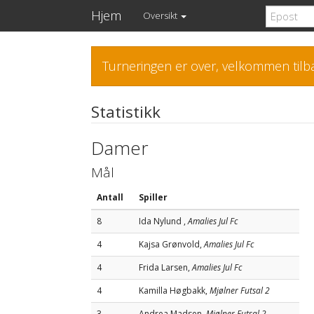
Hjem
Oversikt
Turneringen er over, velkommen tilba
Statistikk
Damer
Mål
Antall
Spiller
8
Ida Nylund ,
Amalies Jul Fc
4
Kajsa Grønvold,
Amalies Jul Fc
4
Frida Larsen,
Amalies Jul Fc
4
Kamilla Høgbakk,
Mjølner Futsal 2
3
Andrea Madsen,
Mjølner Futsal 2