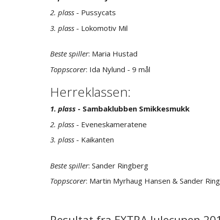
2. plass
- Pussycats
3. plass
- Lokomotiv Mil
Beste spiller
: Maria Hustad
Toppscorer
: Ida Nylund - 9 mål
Herreklassen:
1. plass
- Sambaklubben Smikkesmukk
2. plass
- Eveneskameratene
3. plass
- Kaikanten
Beste spiller
: Sander Ringberg
Toppscorer
: Martin Myrhaug Hansen & Sander Ring
Resultat fra EXTRA Julecupen 20