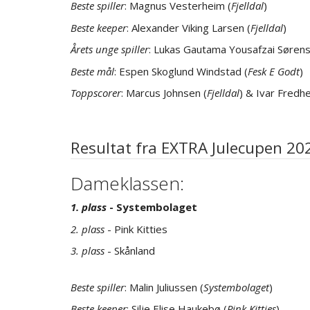
Beste spiller
: Magnus Vesterheim (
Fjelldal
)
Beste keeper
: Alexander Viking Larsen (
Fjelldal
)
Årets unge spiller
: Lukas Gautama Yousafzai Sørens
Beste mål
: Espen Skoglund Windstad (
Fesk E Godt
)
Toppscorer
: Marcus Johnsen (
Fjelldal
) & Ivar Fredhe
Resultat fra EXTRA Julecupen 20
Dameklassen:
1. plass
- Systembolaget
2. plass
- Pink Kitties
3. plass
- Skånland
Beste spiller
: Malin Juliussen (
Systembolaget
)
Beste keeper
: Silje Elise Haukebø (
Pink Kitties
)