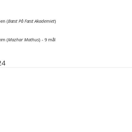
en (
Bæst På Fæst Akademiet
)
im (
Mazhar Mathus
) - 9 mål
24