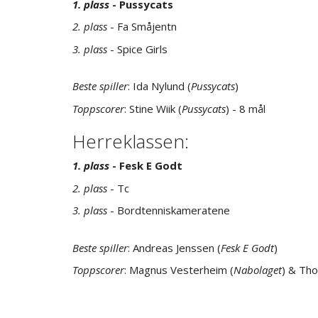
1. plass
- Pussycats
2. plass
- Fa Småjentn
3. plass
- Spice Girls
Beste spiller
: Ida Nylund (
Pussycats
)
Toppscorer
: Stine Wiik (
Pussycats
) - 8 mål
Herreklassen:
1. plass
- Fesk E Godt
2. plass
- Tc
3. plass
- Bordtenniskameratene
Beste spiller
: Andreas Jenssen (
Fesk E Godt
)
Toppscorer
: Magnus Vesterheim (
Nabolaget
) & Th