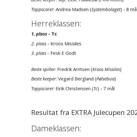
Toppscorer
: Andrea Madsen (
Systembolaget
) - 8 må
Herreklassen:
1. plass
- Tc
2. plass
- Kroos Missiles
3. plass
- Fesk E Godt
Beste spiller
: Fredrik Arntsen (
Kroos Missiles
)
Beste keeper
: Vegard Bergland (
Pølsebua
)
Toppscorer
: Eirik Christensen (
Tc
) - 7 mål
Resultat fra EXTRA Julecupen 20
Dameklassen: