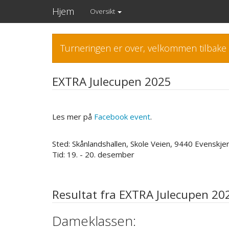
Hjem
Oversikt
Turneringen er over, velkommen tilbake 
EXTRA Julecupen 2025
Les mer på
Facebook event
.
Sted: Skånlandshallen, Skole Veien, 9440 Evenskje
Tid: 19. - 20. desember
Resultat fra EXTRA Julecupen 20
Dameklassen: